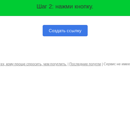
Шаг 2: нажми кнопку.
Создать ссылку
тех, кому проще спросить, чем погуглить.
|
Последние погугли
| Сервис не име