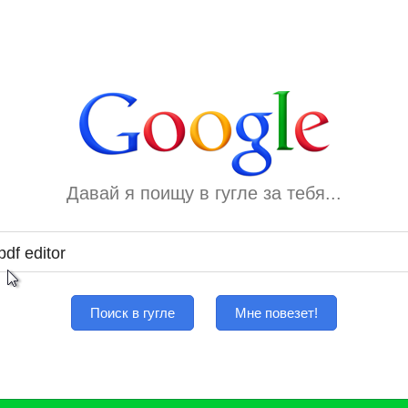
Давай я поищу в гугле за тебя...
Поиск в гугле
Мне повезет!