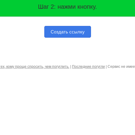
Шаг 2: нажми кнопку.
Создать ссылку
тех, кому проще спросить, чем погуглить.
|
Последние погугли
| Сервис не име