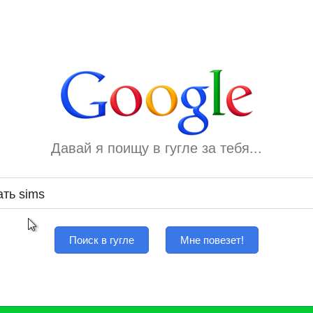
Давай я поищу в гугле за тебя...
Поиск в гугле
Мне повезет!