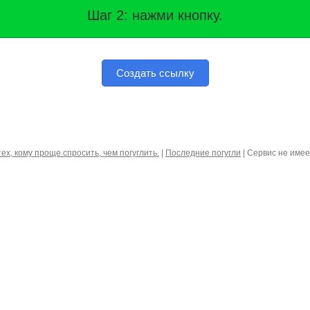
Шаг 2: нажми кнопку.
Создать ссылку
тех, кому проще спросить, чем погуглить.
|
Последние погугли
| Сервис не име