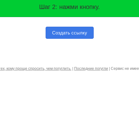
Шаг 2: нажми кнопку.
Создать ссылку
тех, кому проще спросить, чем погуглить.
|
Последние погугли
| Сервис не име