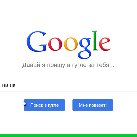
Давай я поищу в гугле за тебя...
Поиск в гугле
Мне повезет!