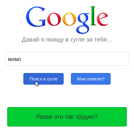
Давай я поищу в гугле за тебя...
Поиск в гугле
Мне повезет!
Разве это так трудно?