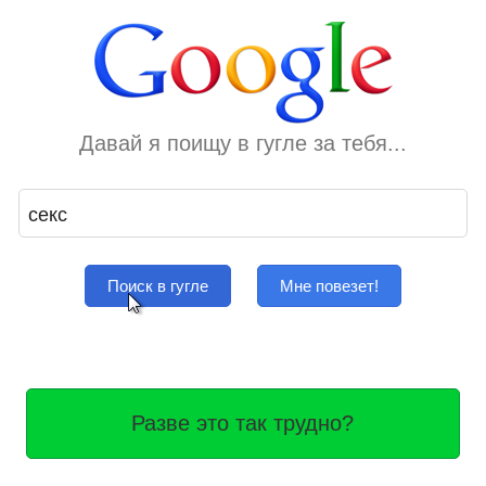
Давай я поищу в гугле за тебя...
Поиск в гугле
Мне повезет!
Разве это так трудно?