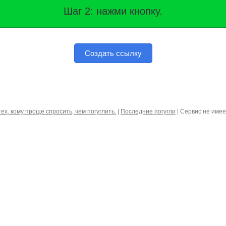
Шаг 2: нажми кнопку.
Создать ссылку
тех, кому проще спросить, чем погуглить.
|
Последние погугли
| Сервис не име