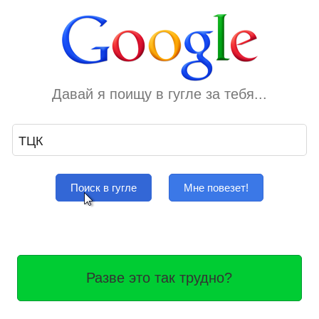
Давай я поищу в гугле за тебя...
Поиск в гугле
Мне повезет!
Разве это так трудно?