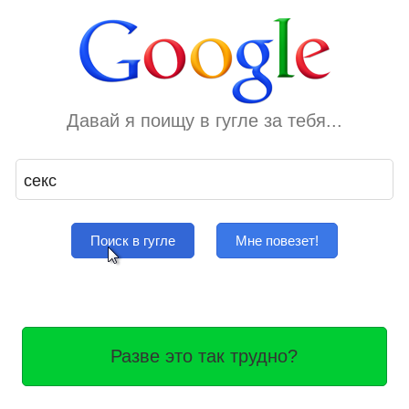
Давай я поищу в гугле за тебя...
Поиск в гугле
Мне повезет!
Разве это так трудно?