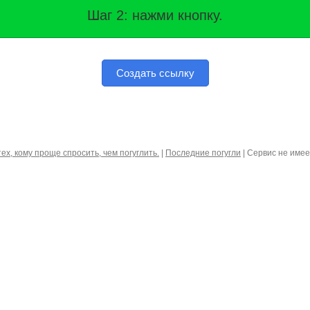
Шаг 2: нажми кнопку.
Создать ссылку
тех, кому проще спросить, чем погуглить.
|
Последние погугли
| Сервис не име