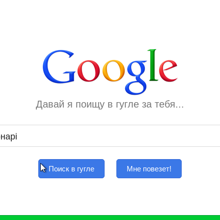
Давай я поищу в гугле за тебя...
Поиск в гугле
Мне повезет!