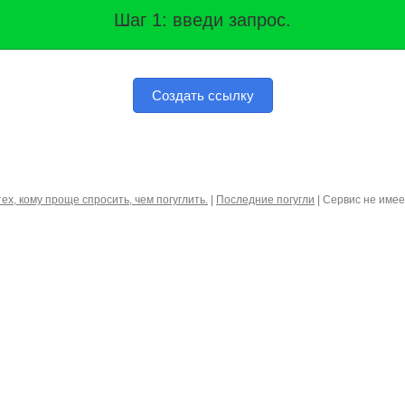
Шаг 1: введи запрос.
Создать ссылку
тех, кому проще спросить, чем погуглить.
|
Последние погугли
| Сервис не име