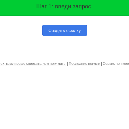
Шаг 1: введи запрос.
Создать ссылку
тех, кому проще спросить, чем погуглить.
|
Последние погугли
| Сервис не име