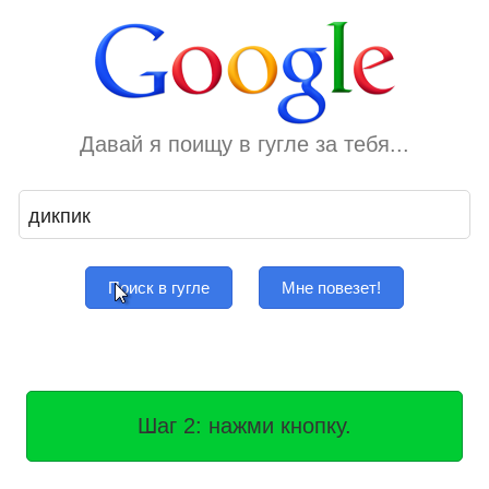
Давай я поищу в гугле за тебя...
Поиск в гугле
Мне повезет!
Шаг 2: нажми кнопку.