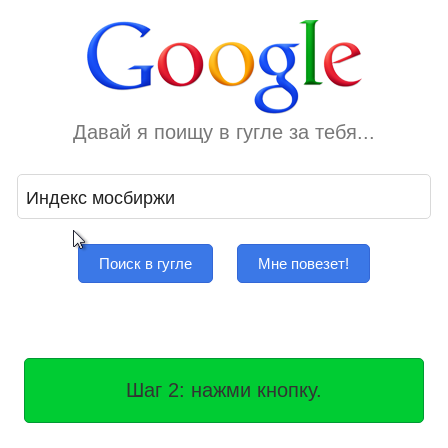
Давай я поищу в гугле за тебя...
Поиск в гугле
Мне повезет!
Шаг 2: нажми кнопку.