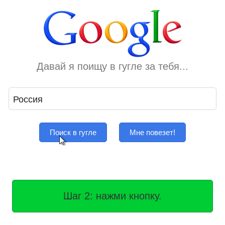
Давай я поищу в гугле за тебя...
Поиск в гугле
Мне повезет!
Разве это так трудно?