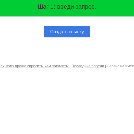
Шаг 1: введи запрос.
Создать ссылку
тех, кому проще спросить, чем погуглить.
|
Последние погугли
| Сервис не име