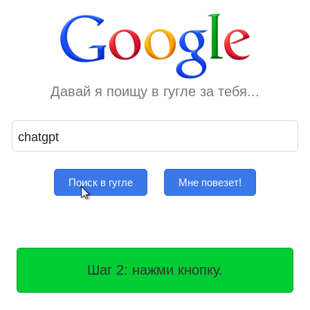
Давай я поищу в гугле за тебя...
Поиск в гугле
Мне повезет!
Шаг 2: нажми кнопку.