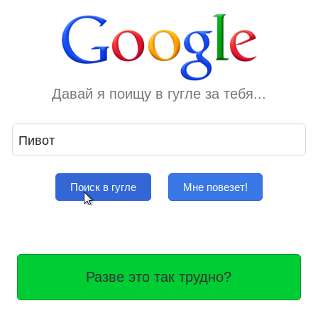
Давай я поищу в гугле за тебя...
Поиск в гугле
Мне повезет!
Разве это так трудно?