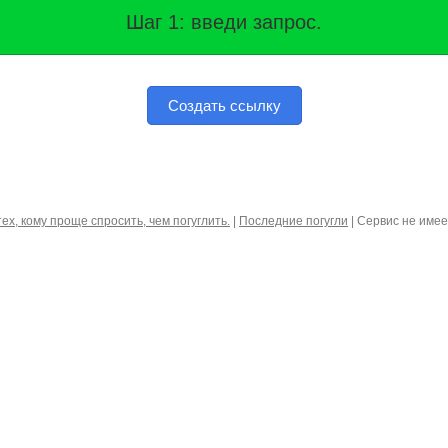
Шаг 1: введи запрос.
Создать ссылку
тех, кому проще спросить, чем погуглить.
|
Последние погугли
| Сервис не име