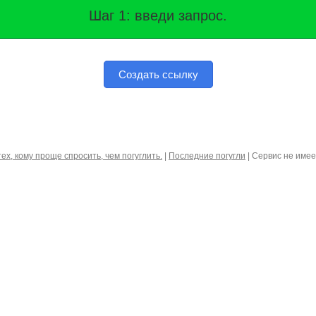
Шаг 1: введи запрос.
Создать ссылку
тех, кому проще спросить, чем погуглить.
|
Последние погугли
| Сервис не име