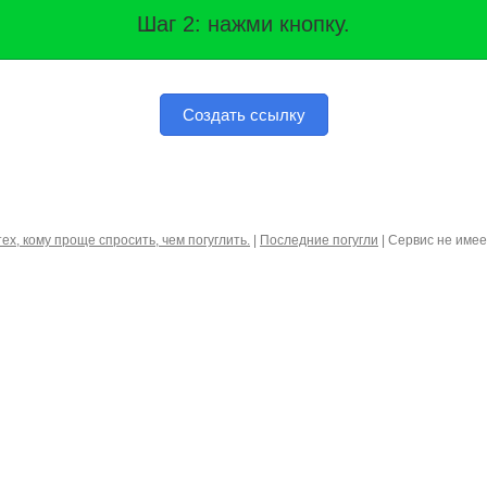
Шаг 2: нажми кнопку.
Создать ссылку
тех, кому проще спросить, чем погуглить.
|
Последние погугли
| Сервис не име