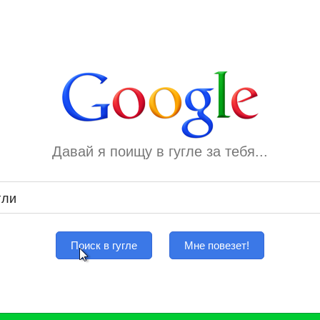
Давай я поищу в гугле за тебя...
Поиск в гугле
Мне повезет!