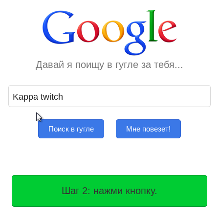
Давай я поищу в гугле за тебя...
Поиск в гугле
Мне повезет!
Шаг 2: нажми кнопку.