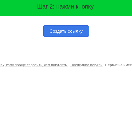
Разве это так трудно?
Создать ссылку
тех, кому проще спросить, чем погуглить.
|
Последние погугли
| Сервис не име