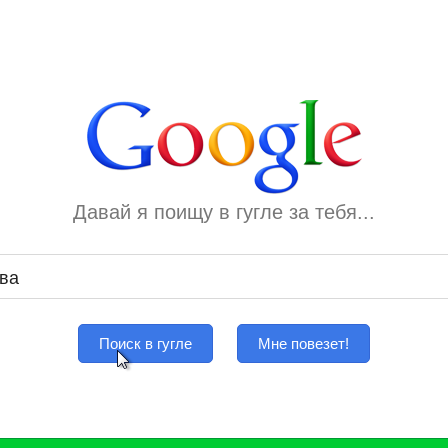
Давай я поищу в гугле за тебя...
Поиск в гугле
Мне повезет!