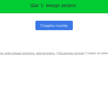
Шаг 1: введи запрос.
Создать ссылку
тех, кому проще спросить, чем погуглить.
|
Последние погугли
| Сервис не име