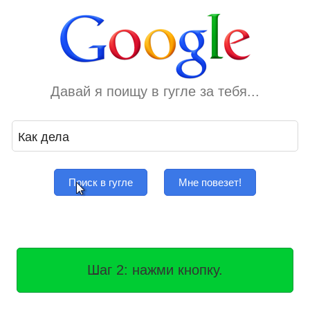
Давай я поищу в гугле за тебя...
Поиск в гугле
Мне повезет!
Шаг 2: нажми кнопку.