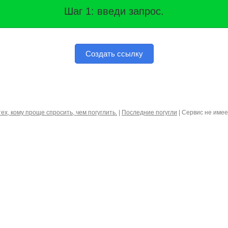
Шаг 1: введи запрос.
Создать ссылку
тех, кому проще спросить, чем погуглить.
|
Последние погугли
| Сервис не име