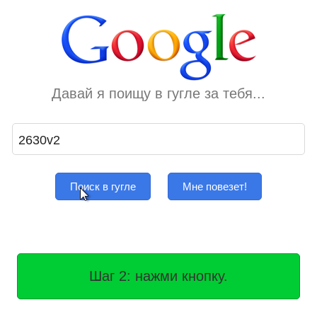
Давай я поищу в гугле за тебя...
Поиск в гугле
Мне повезет!
Шаг 2: нажми кнопку.