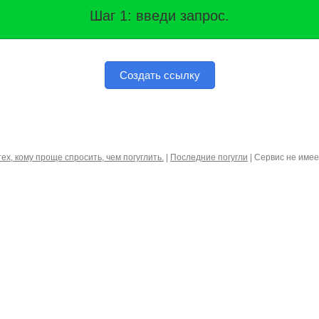
Шаг 1: введи запрос.
Создать ссылку
тех, кому проще спросить, чем погуглить.
|
Последние погугли
| Сервис не име