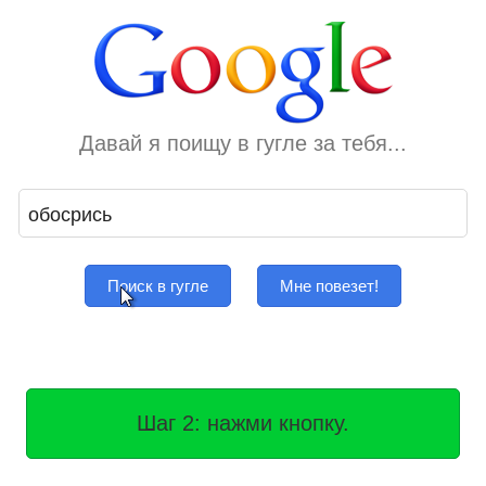
Давай я поищу в гугле за тебя...
Поиск в гугле
Мне повезет!
Шаг 2: нажми кнопку.