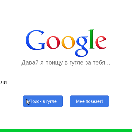
Давай я поищу в гугле за тебя...
Поиск в гугле
Мне повезет!