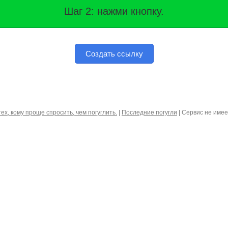
Шаг 2: нажми кнопку.
Создать ссылку
тех, кому проще спросить, чем погуглить.
|
Последние погугли
| Сервис не име