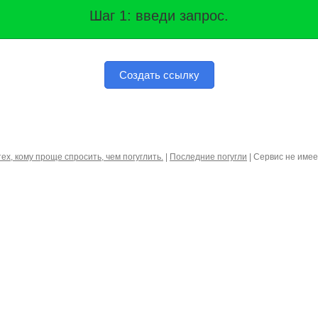
Шаг 1: введи запрос.
Создать ссылку
тех, кому проще спросить, чем погуглить.
|
Последние погугли
| Сервис не име