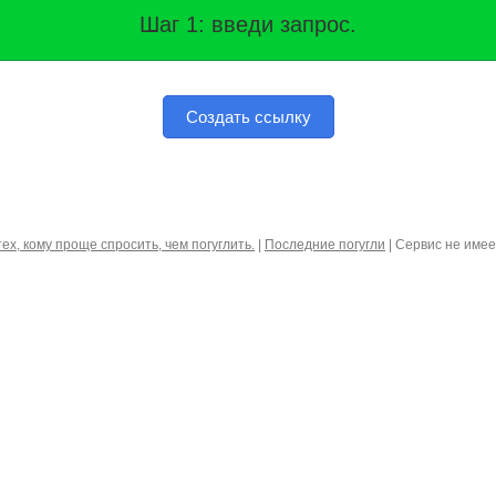
Шаг 1: введи запрос.
Создать ссылку
тех, кому проще спросить, чем погуглить.
|
Последние погугли
| Сервис не име