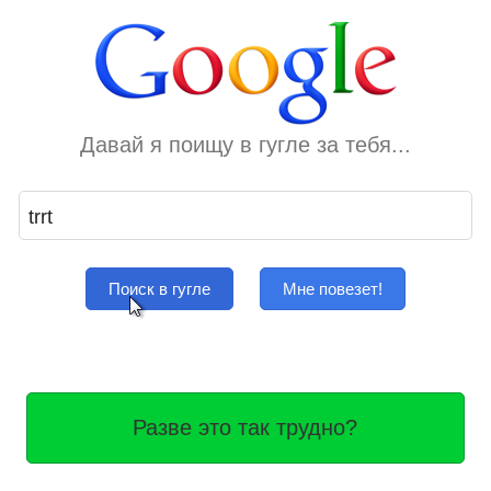
Давай я поищу в гугле за тебя...
Поиск в гугле
Мне повезет!
Разве это так трудно?