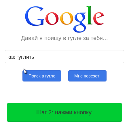
Давай я поищу в гугле за тебя...
Поиск в гугле
Мне повезет!
Шаг 2: нажми кнопку.