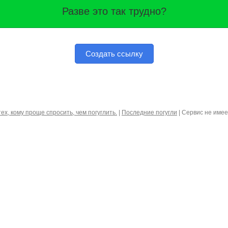
Разве это так трудно?
Создать ссылку
тех, кому проще спросить, чем погуглить.
|
Последние погугли
| Сервис не име