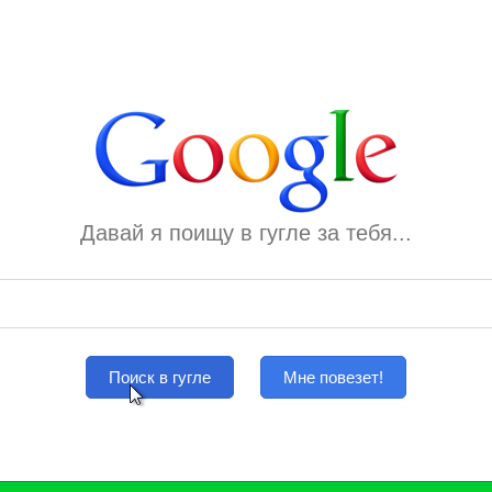
Давай я поищу в гугле за тебя...
Поиск в гугле
Мне повезет!