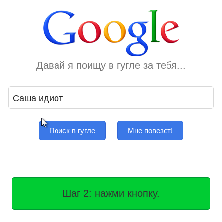
Давай я поищу в гугле за тебя...
Поиск в гугле
Мне повезет!
Шаг 2: нажми кнопку.