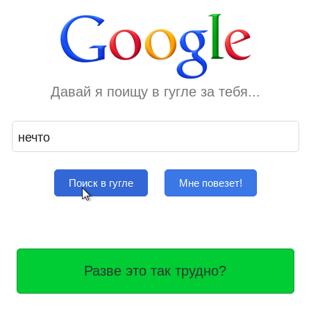
Давай я поищу в гугле за тебя...
Поиск в гугле
Мне повезет!
Разве это так трудно?