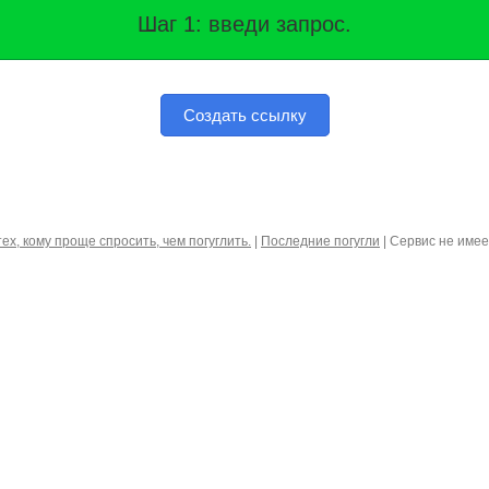
Шаг 1: введи запрос.
Создать ссылку
тех, кому проще спросить, чем погуглить.
|
Последние погугли
| Сервис не име