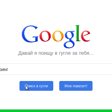
Давай я поищу в гугле за тебя...
Поиск в гугле
Мне повезет!