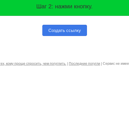
Шаг 2: нажми кнопку.
Создать ссылку
тех, кому проще спросить, чем погуглить.
|
Последние погугли
| Сервис не име