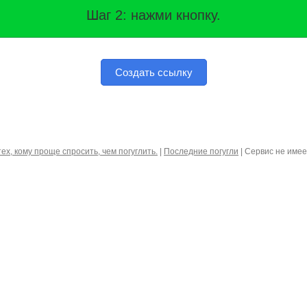
Шаг 2: нажми кнопку.
Создать ссылку
тех, кому проще спросить, чем погуглить.
|
Последние погугли
| Сервис не име