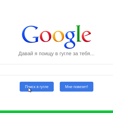
Давай я поищу в гугле за тебя...
Поиск в гугле
Мне повезет!