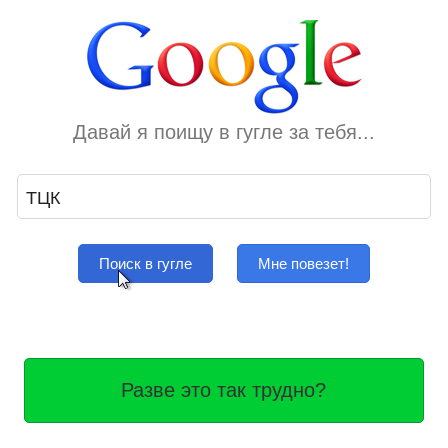
Давай я поищу в гугле за тебя...
Поиск в гугле
Мне повезет!
Разве это так трудно?