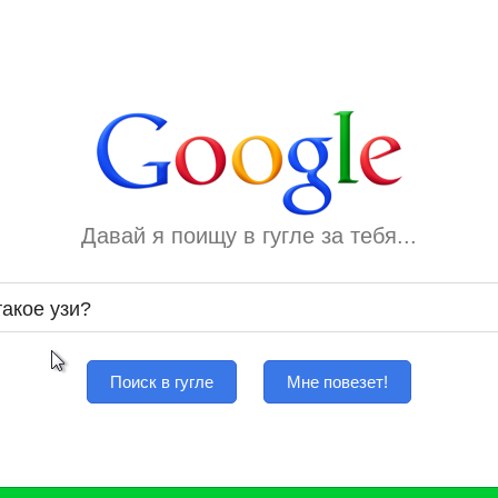
Давай я поищу в гугле за тебя...
Поиск в гугле
Мне повезет!