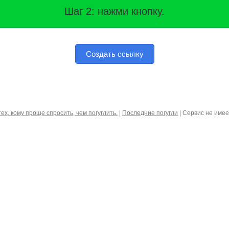
Шаг 2: нажми кнопку.
Создать ссылку
тех, кому проще спросить, чем погуглить.
|
Последние погугли
| Сервис не име