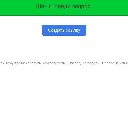
Шаг 1: введи запрос.
Создать ссылку
тех, кому проще спросить, чем погуглить.
|
Последние погугли
| Сервис не име