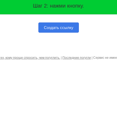
Шаг 2: нажми кнопку.
Создать ссылку
тех, кому проще спросить, чем погуглить.
|
Последние погугли
| Сервис не име