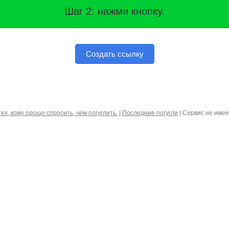
Шаг 2: нажми кнопку.
Создать ссылку
тех, кому проще спросить, чем погуглить.
|
Последние погугли
| Сервис не име