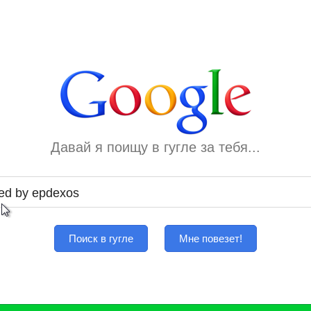
Давай я поищу в гугле за тебя...
Поиск в гугле
Мне повезет!