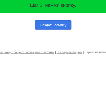
Шаг 2: нажми кнопку.
Создать ссылку
тех, кому проще спросить, чем погуглить.
|
Последние погугли
| Сервис не име