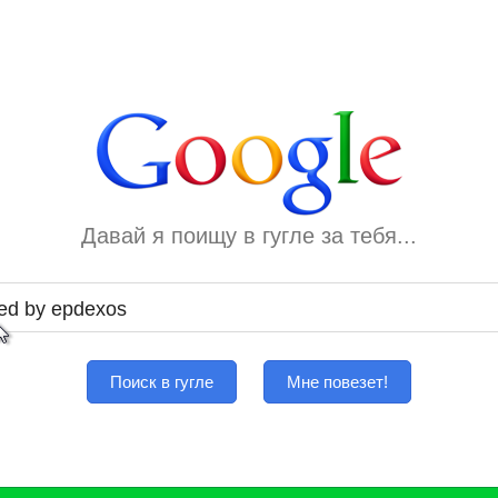
Давай я поищу в гугле за тебя...
Поиск в гугле
Мне повезет!