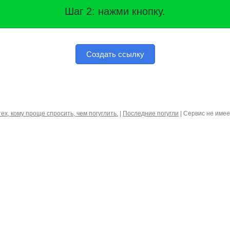
Шаг 2: нажми кнопку.
Создать ссылку
тех, кому проще спросить, чем погуглить.
|
Последние погугли
| Сервис не име