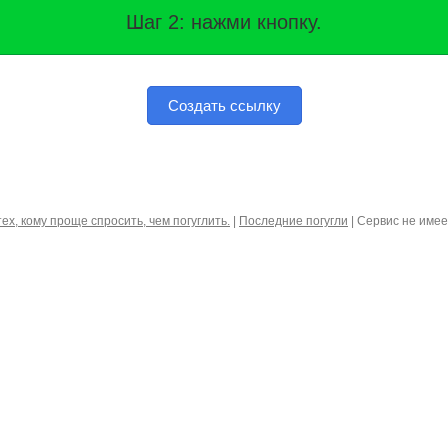
Шаг 2: нажми кнопку.
Создать ссылку
тех, кому проще спросить, чем погуглить.
|
Последние погугли
| Сервис не име