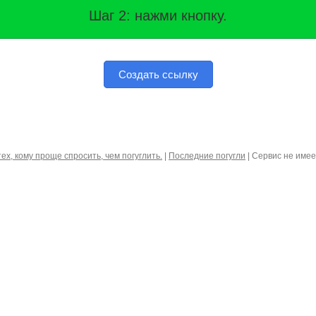
Шаг 2: нажми кнопку.
Создать ссылку
тех, кому проще спросить, чем погуглить.
|
Последние погугли
| Сервис не име