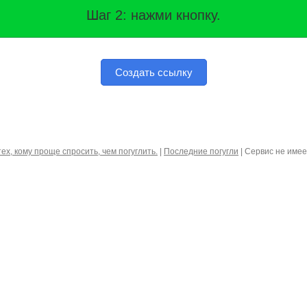
Шаг 2: нажми кнопку.
Создать ссылку
тех, кому проще спросить, чем погуглить.
|
Последние погугли
| Сервис не име