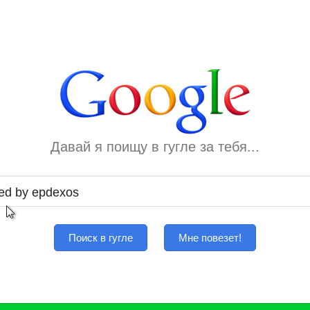
Давай я поищу в гугле за тебя...
Поиск в гугле
Мне повезет!